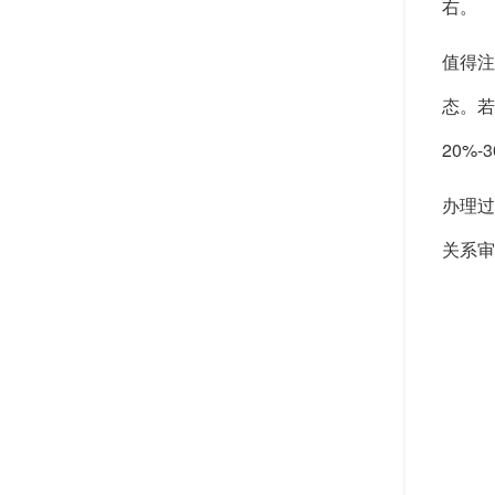
右。
值得注
态。若
20%-
办理过
关系审