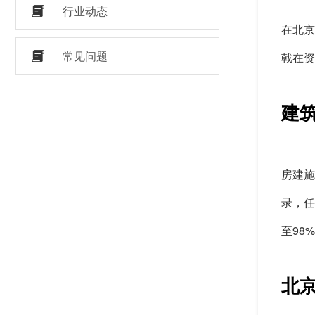
行业动态
在北京
常见问题
戟在资
建
房建施
录，任
至98
北