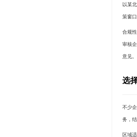
以某北
策窗口
合规性
审核企
意见。
选
不少企
务，结
区域适