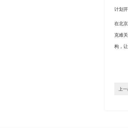
计划开
在北京
克难关
构，让
上一