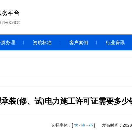
资质办理
资质标准
客户案例
行业资讯
理承装(修、试)电力施工许可证需要多
选择字体：[
大
-
中
-
小
]
发布时间：2026-