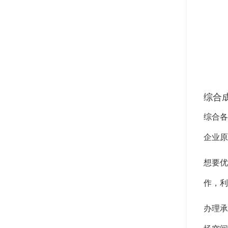
综合
综合各
企业
想要优
作，利
办理承