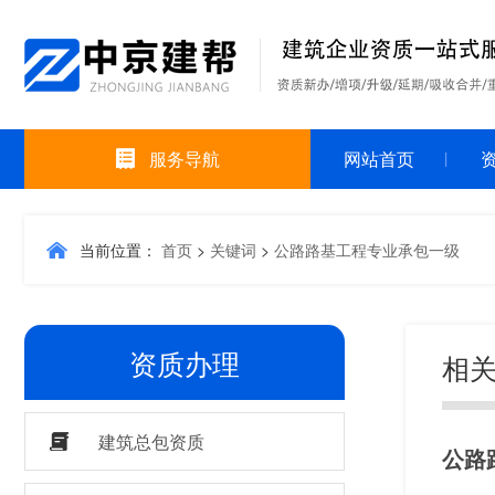
服务导航
网站首页
当前位置：
首页
>
关键词
>
公路路基工程专业承包一级
资质办理
相关
建筑总包资质
公路