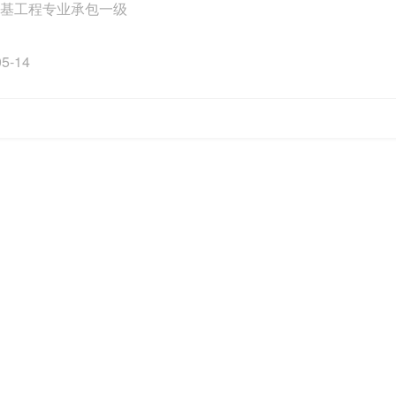
基工程专业承包一级
05-14