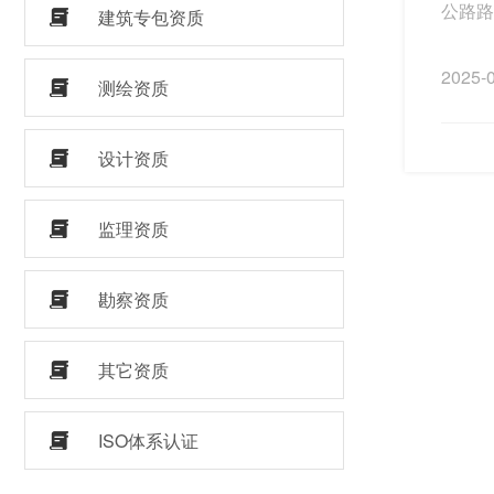
公路路
建筑专包资质
2025-
测绘资质
设计资质
监理资质
勘察资质
其它资质
ISO体系认证